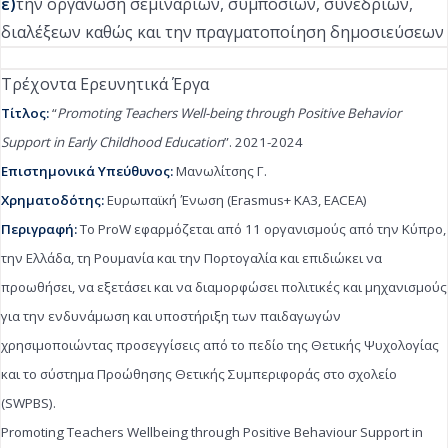
ε)
την οργάνωση σεμιναρίων, συμποσίων, συνεδρίων,
διαλέξεων καθώς και την πραγματοποίηση δημοσιεύσεων
Τρέχοντα Ερευνητικά Έργα
Τίτλος:
“
Promoting Teachers Well-being through Positive Behavior
Support in Early Childhood Education
”. 2021-2024
Επιστημονικά Υπεύθυνος:
Μανωλίτσης Γ.
Χρηματοδότης:
Ευρωπαϊκή Ένωση (Erasmus+ KA3, EACEA)
Περιγραφή:
Το ProW εφαρμόζεται από 11 οργανισμούς από την Κύπρο,
την Ελλάδα, τη Ρουμανία και την Πορτογαλία και επιδιώκει να
προωθήσει, να εξετάσει και να διαμορφώσει πολιτικές και μηχανισμούς
για την ενδυνάμωση και υποστήριξη των παιδαγωγών
χρησιμοποιώντας προσεγγίσεις από το πεδίο της Θετικής Ψυχολογίας
και το σύστημα Προώθησης Θετικής Συμπεριφοράς στο σχολείο
(SWPBS).
Promoting Teachers Wellbeing through Positive Behaviour Support in