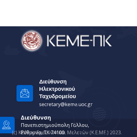
Διεύθυνση
Ηλεκτρονικού
Ταχυδρομείου
secretary@keme.uoc.gr
Διεύθυνση
Πανεπιστημιούπολη Γάλλου,
Ρέθυμνο, ΤΚ 74100
(c) Κέντρο Ερευνών και Μελετών (Κ.Ε.ΜΕ.) 2023.