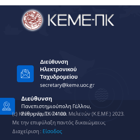
Διεύθυνση
Ηλεκτρονικού
Ταχυδρομείου
secretary@keme.uoc.gr
Διεύθυνση
Πανεπιστημιούπολη Γάλλου,
Ρέθυμνο, ΤΚ 74100
(c) Κέντρο Ερευνών και Μελετών (Κ.Ε.ΜΕ.) 2023.
Με την επιφύλαξη παντός δικαιώματος
Διαχείριση :
Είσοδος